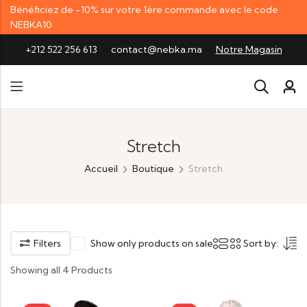
Bénéficiez de -10% sur votre 1ère commande avec le code
NEBKA10
+212 522 256 613
contact@nebka.ma
Notre Magasin
Stretch
Accueil
Boutique
Stretch
Filters
Show only products on sale
Sort by:
Showing all 4 Products