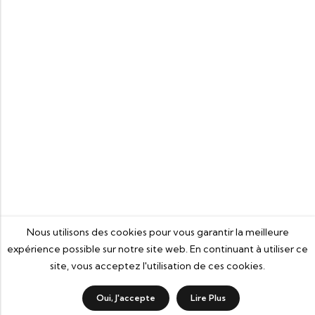
Nous utilisons des cookies pour vous garantir la meilleure
expérience possible sur notre site web. En continuant à utiliser ce
site, vous acceptez l'utilisation de ces cookies.
3
0
Oui, J'accepte
Lire Plus
Boutique
Categorie
Wishlist
Panier