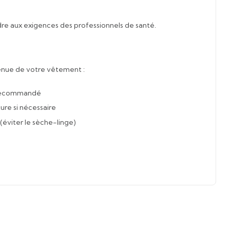
re aux exigences des professionnels de santé.
 tenue de votre vêtement :
 recommandé
re si nécessaire
 (éviter le sèche-linge)