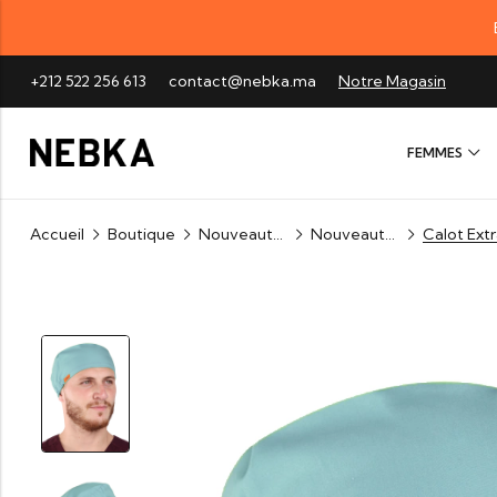
+212 522 256 613
contact@nebka.ma
Notre Magasin
FEMMES
Accueil
Boutique
Nouveautés
Nouveautés Homme
Calot Ext