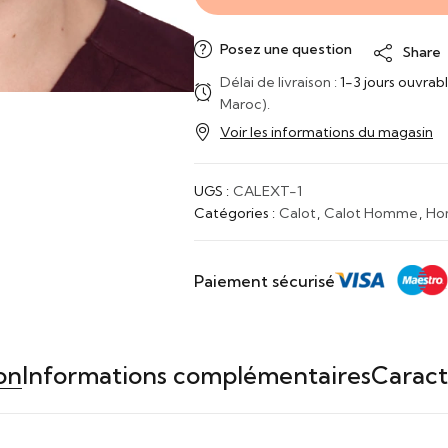
Posez une question
Share
Délai de livraison :
1-3 jours ouvrab
Maroc).
Voir les informations du magasin
UGS :
CALEXT-1
Catégories :
Calot
,
Calot Homme
,
Ho
Paiement sécurisé
on
Informations complémentaires
Caract