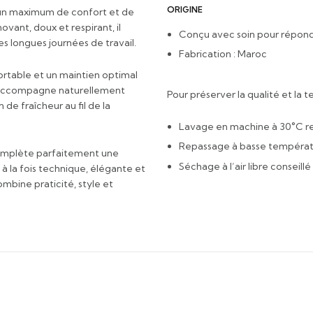
ORIGINE
r un maximum de confort et de
ovant, doux et respirant, il
Conçu avec soin pour répond
s longues journées de travail.
Fabrication : Maroc
table et un maintien optimal
il accompagne naturellement
Pour préserver la qualité et la
e fraîcheur au fil de la
Lavage en machine à 30°C
Repassage à basse températu
complète parfaitement une
Séchage à l’air libre conseillé
 la fois technique, élégante et
mbine praticité, style et