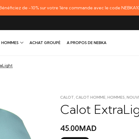
Bénéficiez de -10% sur votre 1ère commande avec le code NEBKA1
HOMMES
ACHAT GROUPÉ
A PROPOS DE NEBKA
raLight
,
,
,
CALOT
CALOT HOMME
HOMMES
NOUV
Calot ExtraLi
45.00
MAD