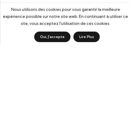
Nous utilisons des cookies pour vous garantir la meilleure
expérience possible sur notre site web. En continuant à utiliser ce
site, vous acceptez l'utilisation de ces cookies.
Oui, J'accepte
Lire Plus
AJOUTER AU PANIER
ACHETER
Bd Abdelatif Ben Kaddour, Impasse Rif, Résidence Rif,
Casablanca 20200
LOCALISATION
contact@nebka.ma
+212 522 256 613