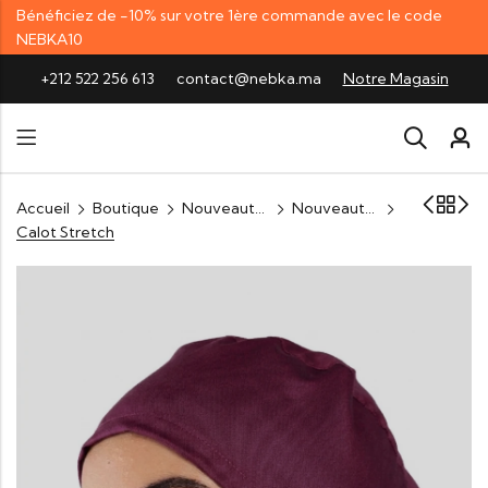
Bénéficiez de -10% sur votre 1ère commande avec le code
NEBKA10
+212 522 256 613
contact@nebka.ma
Notre Magasin
Accueil
Boutique
Nouveautés
Nouveautés Femme
Calot Stretch