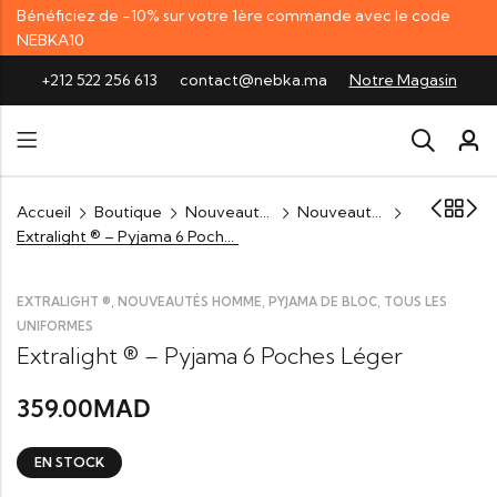
Bénéficiez de -10% sur votre 1ère commande avec le code
NEBKA10
+212 522 256 613
contact@nebka.ma
Notre Magasin
Accueil
Boutique
Nouveautés
Nouveautés Homme
Extralight ® – Pyjama 6 Poches Léger
,
,
,
EXTRALIGHT ®
NOUVEAUTÉS HOMME
PYJAMA DE BLOC
TOUS LES
UNIFORMES
Extralight ® – Pyjama 6 Poches Léger
359.00
MAD
EN STOCK