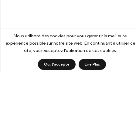
Nous utilisons des cookies pour vous garantir la meilleure
expérience possible sur notre site web. En continuant à utiliser ce
site, vous acceptez l'utilisation de ces cookies.
3
0
Oui, J'accepte
Lire Plus
Boutique
Categorie
Wishlist
Panier
Bd Abdelatif Ben Kaddour, Impasse Rif, Résidence Rif,
Casablanca 20200
LOCALISATION
contact@nebka.ma
+212 522 256 613