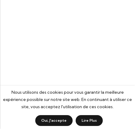
Nous utilisons des cookies pour vous garantir la meilleure
expérience possible sur notre site web. En continuant à utiliser ce
site, vous acceptez l'utilisation de ces cookies.
3
0
Oui, J'accepte
Lire Plus
Boutique
Categorie
Wishlist
Panier