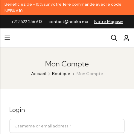
Bénéficiez de -10% sur votre 1ère commande avec le code
NEBKA10
+212 522 256 613
contact@nebka.ma
Notre Magasin
Mon Compte
Accueil
Boutique
Mon Compte
Login